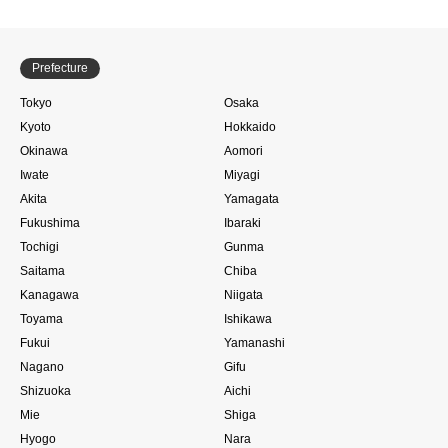
Prefecture
Tokyo
Osaka
Kyoto
Hokkaido
Okinawa
Aomori
Iwate
Miyagi
Akita
Yamagata
Fukushima
Ibaraki
Tochigi
Gunma
Saitama
Chiba
Kanagawa
Niigata
Toyama
Ishikawa
Fukui
Yamanashi
Nagano
Gifu
Shizuoka
Aichi
Mie
Shiga
Hyogo
Nara