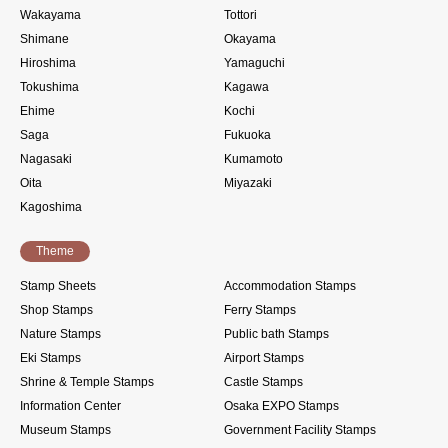
Wakayama
Tottori
Shimane
Okayama
Hiroshima
Yamaguchi
Tokushima
Kagawa
Ehime
Kochi
Saga
Fukuoka
Nagasaki
Kumamoto
Oita
Miyazaki
Kagoshima
Theme
Stamp Sheets
Accommodation Stamps
Shop Stamps
Ferry Stamps
Nature Stamps
Public bath Stamps
Eki Stamps
Airport Stamps
Shrine & Temple Stamps
Castle Stamps
Information Center
Osaka EXPO Stamps
Museum Stamps
Government Facility Stamps