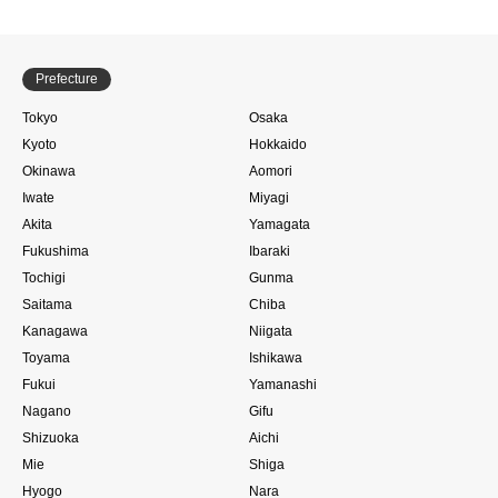
Prefecture
Tokyo
Osaka
Kyoto
Hokkaido
Okinawa
Aomori
Iwate
Miyagi
Akita
Yamagata
Fukushima
Ibaraki
Tochigi
Gunma
Saitama
Chiba
Kanagawa
Niigata
Toyama
Ishikawa
Fukui
Yamanashi
Nagano
Gifu
Shizuoka
Aichi
Mie
Shiga
Hyogo
Nara