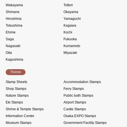
Wakayama
Tottori
Shimane
Okayama
Hiroshima
Yamaguchi
Tokushima
Kagawa
Ehime
Kochi
Saga
Fukuoka
Nagasaki
Kumamoto
Oita
Miyazaki
Kagoshima
Theme
Stamp Sheets
Accommodation Stamps
Shop Stamps
Ferry Stamps
Nature Stamps
Public bath Stamps
Eki Stamps
Airport Stamps
Shrine & Temple Stamps
Castle Stamps
Information Center
Osaka EXPO Stamps
Museum Stamps
Government Facility Stamps