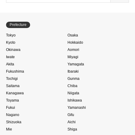
Prefecture
Tokyo
Osaka
Kyoto
Hokkaido
Okinawa
Aomori
Iwate
Miyagi
Akita
Yamagata
Fukushima
Ibaraki
Tochigi
Gunma
Saitama
Chiba
Kanagawa
Niigata
Toyama
Ishikawa
Fukui
Yamanashi
Nagano
Gifu
Shizuoka
Aichi
Mie
Shiga