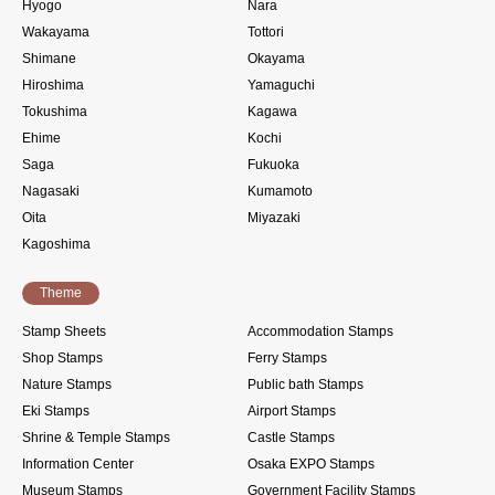
Hyogo
Nara
Wakayama
Tottori
Shimane
Okayama
Hiroshima
Yamaguchi
Tokushima
Kagawa
Ehime
Kochi
Saga
Fukuoka
Nagasaki
Kumamoto
Oita
Miyazaki
Kagoshima
Theme
Stamp Sheets
Accommodation Stamps
Shop Stamps
Ferry Stamps
Nature Stamps
Public bath Stamps
Eki Stamps
Airport Stamps
Shrine & Temple Stamps
Castle Stamps
Information Center
Osaka EXPO Stamps
Museum Stamps
Government Facility Stamps