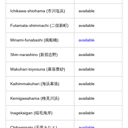
Ichikawa-shiohama (市川塩浜)
available
Futamata-shimmachi (二俣新町)
available
Minami-funabashi (南船橋)
available
Shin-narashino (新習志野)
available
Makuhari-toyosuna (幕張豊砂)
available
Kaihimmakuhari (海浜幕張)
available
Kemigawahama (検見川浜)
available
Inagekaigan (稲毛海岸)
available
Chibaminato (千葉みなと)
available