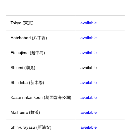
Tokyo (東京)
available
Hatchobori (八丁堀)
available
Etchujima (越中島)
available
Shiomi (潮見)
available
Shin-kiba (新木場)
available
Kasai-rinkai-koen (葛西臨海公園)
available
Maihama (舞浜)
available
Shin-urayasu (新浦安)
available