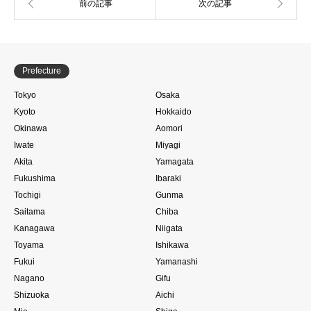
Prefecture
Tokyo
Osaka
Kyoto
Hokkaido
Okinawa
Aomori
Iwate
Miyagi
Akita
Yamagata
Fukushima
Ibaraki
Tochigi
Gunma
Saitama
Chiba
Kanagawa
Niigata
Toyama
Ishikawa
Fukui
Yamanashi
Nagano
Gifu
Shizuoka
Aichi