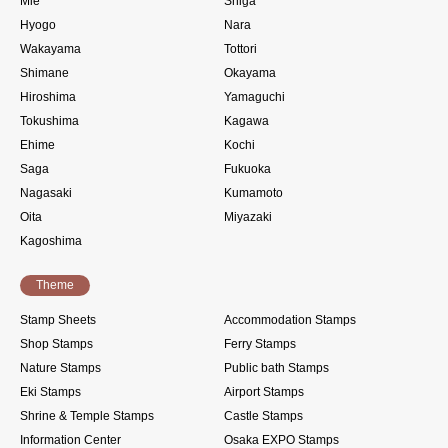
Mie
Shiga
Hyogo
Nara
Wakayama
Tottori
Shimane
Okayama
Hiroshima
Yamaguchi
Tokushima
Kagawa
Ehime
Kochi
Saga
Fukuoka
Nagasaki
Kumamoto
Oita
Miyazaki
Kagoshima
Theme
Stamp Sheets
Accommodation Stamps
Shop Stamps
Ferry Stamps
Nature Stamps
Public bath Stamps
Eki Stamps
Airport Stamps
Shrine & Temple Stamps
Castle Stamps
Information Center
Osaka EXPO Stamps