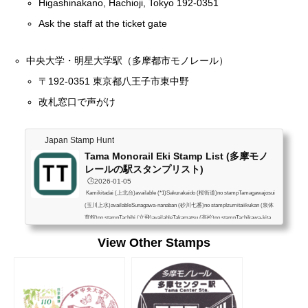
Higashinakano, Hachioji, Tokyo 192-0351
Ask the staff at the ticket gate
中央大学・明星大学駅（多摩都市モノレール）
〒192-0351 東京都八王子市東中野
改札窓口で声がけ
Japan Stamp Hunt
Tama Monorail Eki Stamp List (多摩モノ
レールの駅スタンプリスト)
🕒️2026-01-05
Kamikitadai (上北台)available (*1)Sakurakaido (桜街道)no stampTamagawajosui
(玉川上水)availableSunagawa-nanaban (砂川七番)no stampIzumitaiikukan (泉体
育館)no stampTachihi (立飛)availableTakamatsu (高松)no stampTachikawa-kita
(立川北)availableTachikawa-minami (立川南)availableShibasaki-taiikukan (柴崎
View Other Stamps
体育館)no stampKoshukaido (甲州街道)no stampManganji (万願寺)no stampTaka
hatafudo (高幡不動)availableHodokubo (程久保)no stampTama-dobutsu koen (多
摩動物公園)available (*1)Chuodaigaku meisei...