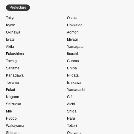
Prefecture
Tokyo
Osaka
Kyoto
Hokkaido
Okinawa
Aomori
Iwate
Miyagi
Akita
Yamagata
Fukushima
Ibaraki
Tochigi
Gunma
Saitama
Chiba
Kanagawa
Niigata
Toyama
Ishikawa
Fukui
Yamanashi
Nagano
Gifu
Shizuoka
Aichi
Mie
Shiga
Hyogo
Nara
Wakayama
Tottori
Shimane
Okayama