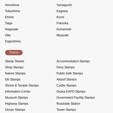
Hiroshima
Yamaguchi
Tokushima
Kagawa
Ehime
Kochi
Saga
Fukuoka
Nagasaki
Kumamoto
Oita
Miyazaki
Kagoshima
Theme
Stamp Sheets
Accommodation Stamps
Shop Stamps
Ferry Stamps
Nature Stamps
Public bath Stamps
Eki Stamps
Airport Stamps
Shrine & Temple Stamps
Castle Stamps
Information Center
Osaka EXPO Stamps
Museum Stamps
Government Facility Stamps
Highway Stamps
Roadside Station
Onsen Stamps
Tower Stamps