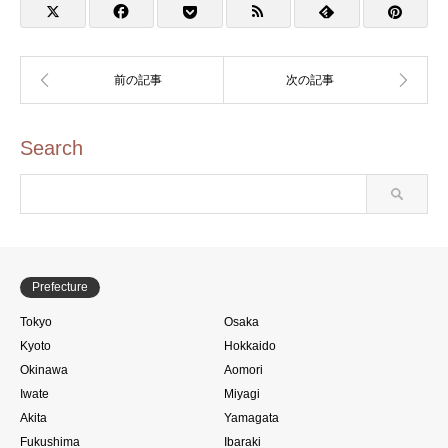
弾)
Search
Prefecture
Tokyo
Osaka
Kyoto
Hokkaido
Okinawa
Aomori
Iwate
Miyagi
Akita
Yamagata
Fukushima
Ibaraki