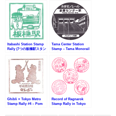
2025)
Itabashi Station Stamp
Tama Center Station
Rally (7つの板橋駅スタン
Stamp – Tama Monorail
プラリー2025)
(多摩モノレール・多摩セ
ンター駅のスタンプ)
Ghibli × Tokyo Metro
Record of Ragnarok
Stamp Rally #4 – Pom
Stamp Rally in Tokyo
Poko Stamp (平成狸合戦
Skytree (終末のワルキュ
ぽんぽこ・有楽町駅)
ーレスタンプラリー第1