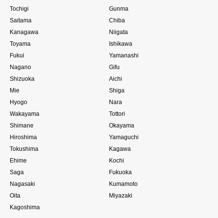
Tochigi
Gunma
Saitama
Chiba
Kanagawa
Niigata
Toyama
Ishikawa
Fukui
Yamanashi
Nagano
Gifu
Shizuoka
Aichi
Mie
Shiga
Hyogo
Nara
Wakayama
Tottori
Shimane
Okayama
Hiroshima
Yamaguchi
Tokushima
Kagawa
Ehime
Kochi
Saga
Fukuoka
Nagasaki
Kumamoto
Oita
Miyazaki
Kagoshima