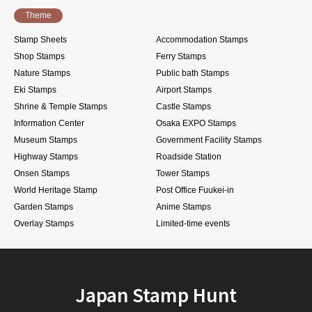
Theme
Stamp Sheets
Accommodation Stamps
Shop Stamps
Ferry Stamps
Nature Stamps
Public bath Stamps
Eki Stamps
Airport Stamps
Shrine & Temple Stamps
Castle Stamps
Information Center
Osaka EXPO Stamps
Museum Stamps
Government Facility Stamps
Highway Stamps
Roadside Station
Onsen Stamps
Tower Stamps
World Heritage Stamp
Post Office Fuukei-in
Garden Stamps
Anime Stamps
Overlay Stamps
Limited-time events
Japan Stamp Hunt