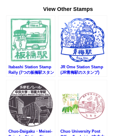
View Other Stamps
Itabashi Station Stamp
JR Ome Station Stamp
Rally (7つの板橋駅スタン
(JR青梅駅のスタンプ)
プラリー2025)
Chuo-Daigaku・Meisei-
Chuo University Post