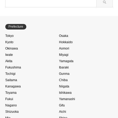
Prefecture
Tokyo
Osaka
Kyoto
Hokkaido
Okinawa
Aomori
Iwate
Miyagi
Akita
Yamagata
Fukushima
Ibaraki
Tochigi
Gunma
Saitama
Chiba
Kanagawa
Niigata
Toyama
Ishikawa
Fukui
Yamanashi
Nagano
Gifu
Shizuoka
Aichi
Mie
Shiga