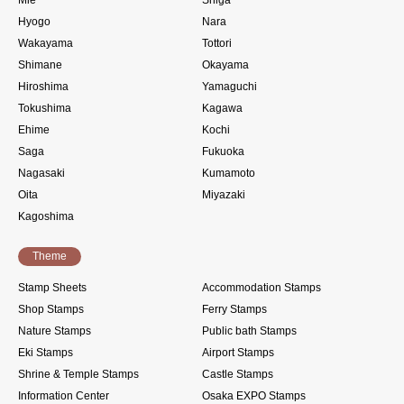
Hyogo
Nara
Wakayama
Tottori
Shimane
Okayama
Hiroshima
Yamaguchi
Tokushima
Kagawa
Ehime
Kochi
Saga
Fukuoka
Nagasaki
Kumamoto
Oita
Miyazaki
Kagoshima
Theme
Stamp Sheets
Accommodation Stamps
Shop Stamps
Ferry Stamps
Nature Stamps
Public bath Stamps
Eki Stamps
Airport Stamps
Shrine & Temple Stamps
Castle Stamps
Information Center
Osaka EXPO Stamps