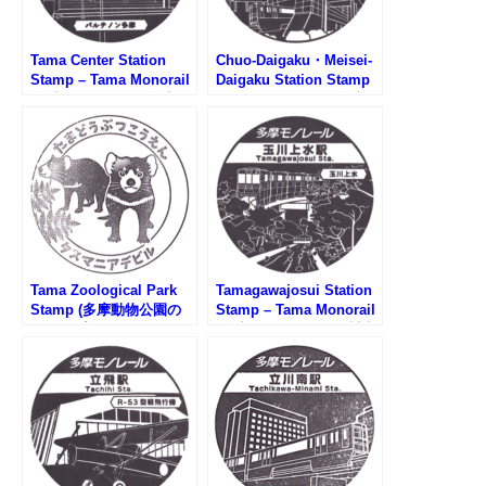
Tama Center Station
Chuo-Daigaku・Meisei-
Stamp – Tama Monorail
Daigaku Station Stamp
(多摩モノレール・多摩セ
– Tama Monorail (多摩モ
ンター駅のスタンプ)
ノレール・中央大学明星
大学駅のスタンプ)
Tama Zoological Park
Tamagawajosui Station
Stamp (多摩動物公園の
Stamp – Tama Monorail
スタンプ)
(多摩モノレール・玉川上
水駅のスタンプ)