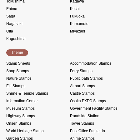
Tokushima
Kagawa
Ehime
Kochi
Saga
Fukuoka
Nagasaki
Kumamoto
Oita
Miyazaki
Kagoshima
Theme
Stamp Sheets
Accommodation Stamps
Shop Stamps
Ferry Stamps
Nature Stamps
Public bath Stamps
Eki Stamps
Airport Stamps
Shrine & Temple Stamps
Castle Stamps
Information Center
Osaka EXPO Stamps
Museum Stamps
Government Facility Stamps
Highway Stamps
Roadside Station
Onsen Stamps
Tower Stamps
World Heritage Stamp
Post Office Fuukei-in
Garden Stamps
Anime Stamps