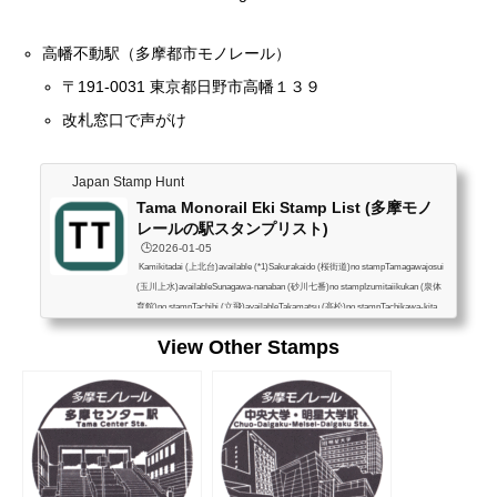
高幡不動駅（多摩都市モノレール）
〒191-0031 東京都日野市高幡１３９
改札窓口で声がけ
Japan Stamp Hunt
Tama Monorail Eki Stamp List (多摩モノ
レールの駅スタンプリスト)
🕒️2026-01-05
Kamikitadai (上北台)available (*1)Sakurakaido (桜街道)no stampTamagawajosui
(玉川上水)availableSunagawa-nanaban (砂川七番)no stampIzumitaiikukan (泉体
育館)no stampTachihi (立飛)availableTakamatsu (高松)no stampTachikawa-kita
(立川北)availableTachikawa-minami (立川南)availableShibasaki-taiikukan (柴崎
View Other Stamps
体育館)no stampKoshukaido (甲州街道)no stampManganji (万願寺)no stampTaka
hatafudo (高幡不動)availableHodokubo (程久保)no stampTama-dobutsu koen (多
摩動物公園)available (*1)Chuodaigaku meisei...