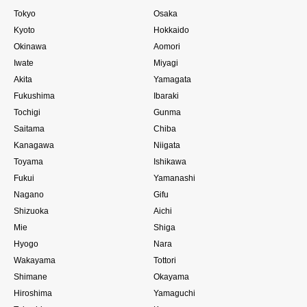
Tokyo
Osaka
Kyoto
Hokkaido
Okinawa
Aomori
Iwate
Miyagi
Akita
Yamagata
Fukushima
Ibaraki
Tochigi
Gunma
Saitama
Chiba
Kanagawa
Niigata
Toyama
Ishikawa
Fukui
Yamanashi
Nagano
Gifu
Shizuoka
Aichi
Mie
Shiga
Hyogo
Nara
Wakayama
Tottori
Shimane
Okayama
Hiroshima
Yamaguchi