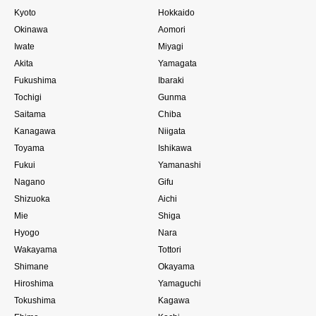
Kyoto
Hokkaido
Okinawa
Aomori
Iwate
Miyagi
Akita
Yamagata
Fukushima
Ibaraki
Tochigi
Gunma
Saitama
Chiba
Kanagawa
Niigata
Toyama
Ishikawa
Fukui
Yamanashi
Nagano
Gifu
Shizuoka
Aichi
Mie
Shiga
Hyogo
Nara
Wakayama
Tottori
Shimane
Okayama
Hiroshima
Yamaguchi
Tokushima
Kagawa