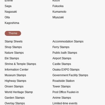
Ehime
Kochi
Saga
Fukuoka
Nagasaki
Kumamoto
Oita
Miyazaki
Kagoshima
Theme
Stamp Sheets
Accommodation Stamps
Shop Stamps
Ferry Stamps
Nature Stamps
Public bath Stamps
Eki Stamps
Airport Stamps
Shrine & Temple Stamps
Castle Stamps
Information Center
Osaka EXPO Stamps
Museum Stamps
Government Facility Stamps
Highway Stamps
Roadside Station
Onsen Stamps
Tower Stamps
World Heritage Stamp
Post Office Fuukei-in
Garden Stamps
Anime Stamps
Overlay Stamps
Limited-time events