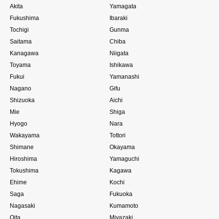
Akita
Yamagata
Fukushima
Ibaraki
Tochigi
Gunma
Saitama
Chiba
Kanagawa
Niigata
Toyama
Ishikawa
Fukui
Yamanashi
Nagano
Gifu
Shizuoka
Aichi
Mie
Shiga
Hyogo
Nara
Wakayama
Tottori
Shimane
Okayama
Hiroshima
Yamaguchi
Tokushima
Kagawa
Ehime
Kochi
Saga
Fukuoka
Nagasaki
Kumamoto
Oita
Miyazaki