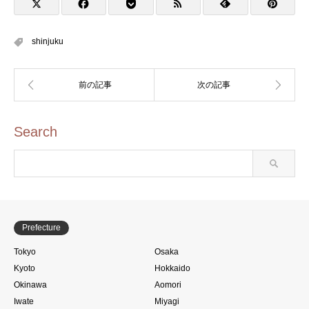
のスタンプラリー)
shinjuku
Search
Prefecture
Tokyo
Osaka
Kyoto
Hokkaido
Okinawa
Aomori
Iwate
Miyagi