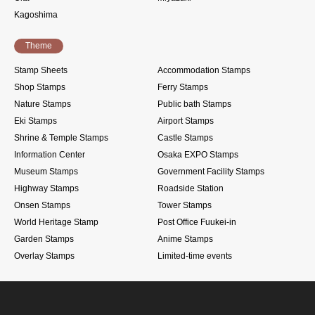
Kagoshima
Theme
Stamp Sheets
Accommodation Stamps
Shop Stamps
Ferry Stamps
Nature Stamps
Public bath Stamps
Eki Stamps
Airport Stamps
Shrine & Temple Stamps
Castle Stamps
Information Center
Osaka EXPO Stamps
Museum Stamps
Government Facility Stamps
Highway Stamps
Roadside Station
Onsen Stamps
Tower Stamps
World Heritage Stamp
Post Office Fuukei-in
Garden Stamps
Anime Stamps
Overlay Stamps
Limited-time events