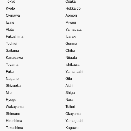
Tokyo
Osaka
Kyoto
Hokkaido
Okinawa
Aomori
Iwate
Miyagi
Akita
Yamagata
Fukushima
Ibaraki
Tochigi
Gunma
Saitama
Chiba
Kanagawa
Niigata
Toyama
Ishikawa
Fukui
Yamanashi
Nagano
Gifu
Shizuoka
Aichi
Mie
Shiga
Hyogo
Nara
Wakayama
Tottori
Shimane
Okayama
Hiroshima
Yamaguchi
Tokushima
Kagawa