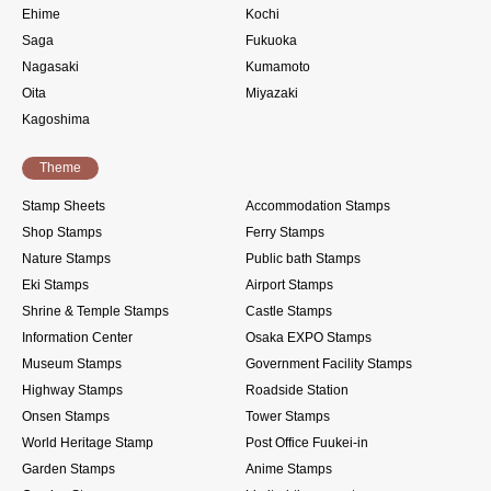
Ehime
Kochi
Saga
Fukuoka
Nagasaki
Kumamoto
Oita
Miyazaki
Kagoshima
Theme
Stamp Sheets
Accommodation Stamps
Shop Stamps
Ferry Stamps
Nature Stamps
Public bath Stamps
Eki Stamps
Airport Stamps
Shrine & Temple Stamps
Castle Stamps
Information Center
Osaka EXPO Stamps
Museum Stamps
Government Facility Stamps
Highway Stamps
Roadside Station
Onsen Stamps
Tower Stamps
World Heritage Stamp
Post Office Fuukei-in
Garden Stamps
Anime Stamps