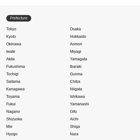
Prefecture
Tokyo
Osaka
Kyoto
Hokkaido
Okinawa
Aomori
Iwate
Miyagi
Akita
Yamagata
Fukushima
Ibaraki
Tochigi
Gunma
Saitama
Chiba
Kanagawa
Niigata
Toyama
Ishikawa
Fukui
Yamanashi
Nagano
Gifu
Shizuoka
Aichi
Mie
Shiga
Hyogo
Nara