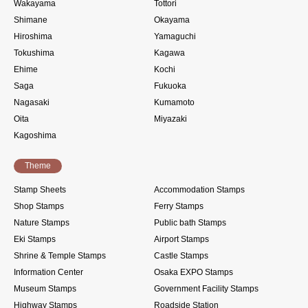
Wakayama
Tottori
Shimane
Okayama
Hiroshima
Yamaguchi
Tokushima
Kagawa
Ehime
Kochi
Saga
Fukuoka
Nagasaki
Kumamoto
Oita
Miyazaki
Kagoshima
Theme
Stamp Sheets
Accommodation Stamps
Shop Stamps
Ferry Stamps
Nature Stamps
Public bath Stamps
Eki Stamps
Airport Stamps
Shrine & Temple Stamps
Castle Stamps
Information Center
Osaka EXPO Stamps
Museum Stamps
Government Facility Stamps
Highway Stamps
Roadside Station