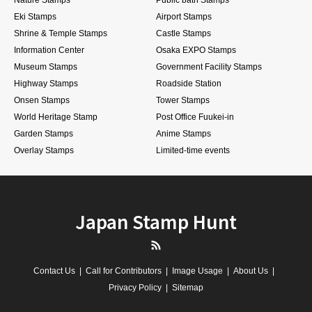
Eki Stamps
Airport Stamps
Shrine & Temple Stamps
Castle Stamps
Information Center
Osaka EXPO Stamps
Museum Stamps
Government Facility Stamps
Highway Stamps
Roadside Station
Onsen Stamps
Tower Stamps
World Heritage Stamp
Post Office Fuukei-in
Garden Stamps
Anime Stamps
Overlay Stamps
Limited-time events
Japan Stamp Hunt
RSS
Contact Us
Call for Contributors
Image Usage
About Us
Privacy Policy
Sitemap