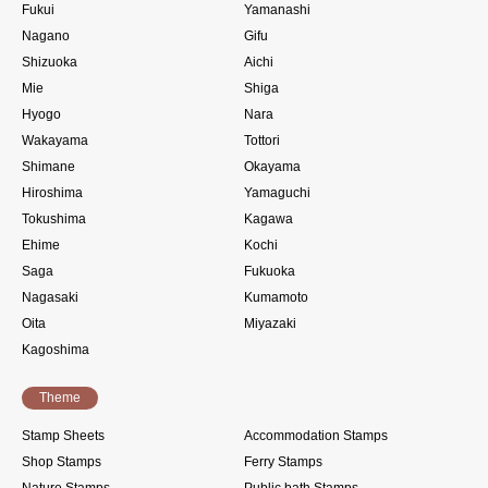
Fukui
Yamanashi
Nagano
Gifu
Shizuoka
Aichi
Mie
Shiga
Hyogo
Nara
Wakayama
Tottori
Shimane
Okayama
Hiroshima
Yamaguchi
Tokushima
Kagawa
Ehime
Kochi
Saga
Fukuoka
Nagasaki
Kumamoto
Oita
Miyazaki
Kagoshima
Theme
Stamp Sheets
Accommodation Stamps
Shop Stamps
Ferry Stamps
Nature Stamps
Public bath Stamps