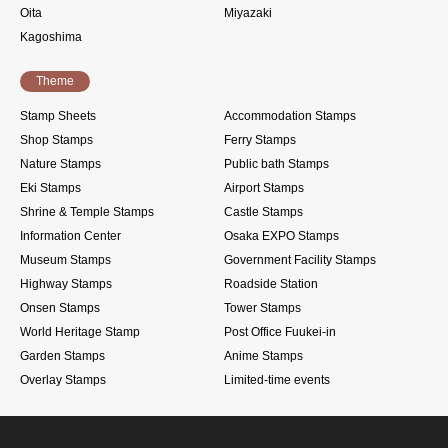
Oita
Miyazaki
Kagoshima
Theme
Stamp Sheets
Accommodation Stamps
Shop Stamps
Ferry Stamps
Nature Stamps
Public bath Stamps
Eki Stamps
Airport Stamps
Shrine & Temple Stamps
Castle Stamps
Information Center
Osaka EXPO Stamps
Museum Stamps
Government Facility Stamps
Highway Stamps
Roadside Station
Onsen Stamps
Tower Stamps
World Heritage Stamp
Post Office Fuukei-in
Garden Stamps
Anime Stamps
Overlay Stamps
Limited-time events