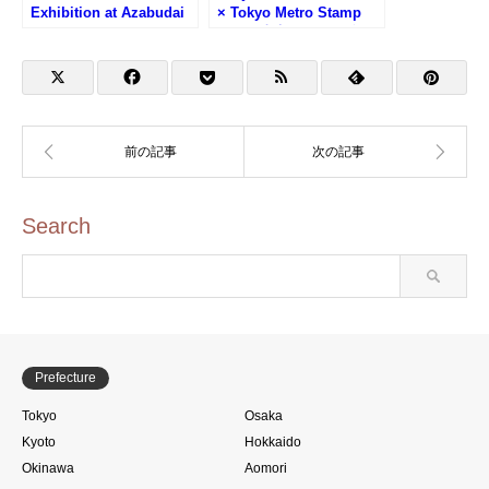
Exhibition at Azabudai
× Tokyo Metro Stamp
Hills Stamp Rally (ポケ
Rally (東京タラレバ娘×
モン工芸展 麻布台ヒルズ
東京メトロスタンプラリ
のスタンプラリー)
ー)
Search
Prefecture
Tokyo
Osaka
Kyoto
Hokkaido
Okinawa
Aomori