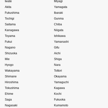
Iwate
Miyagi
Akita
Yamagata
Fukushima
Ibaraki
Tochigi
Gunma
Saitama
Chiba
Kanagawa
Niigata
Toyama
Ishikawa
Fukui
Yamanashi
Nagano
Gifu
Shizuoka
Aichi
Mie
Shiga
Hyogo
Nara
Wakayama
Tottori
Shimane
Okayama
Hiroshima
Yamaguchi
Tokushima
Kagawa
Ehime
Kochi
Saga
Fukuoka
Nagasaki
Kumamoto