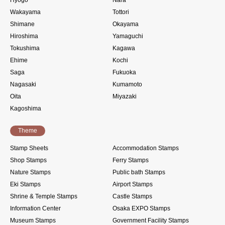
Wakayama
Tottori
Shimane
Okayama
Hiroshima
Yamaguchi
Tokushima
Kagawa
Ehime
Kochi
Saga
Fukuoka
Nagasaki
Kumamoto
Oita
Miyazaki
Kagoshima
Theme
Stamp Sheets
Accommodation Stamps
Shop Stamps
Ferry Stamps
Nature Stamps
Public bath Stamps
Eki Stamps
Airport Stamps
Shrine & Temple Stamps
Castle Stamps
Information Center
Osaka EXPO Stamps
Museum Stamps
Government Facility Stamps