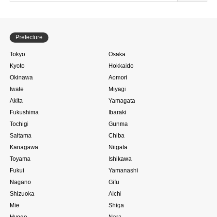
Prefecture
Tokyo
Osaka
Kyoto
Hokkaido
Okinawa
Aomori
Iwate
Miyagi
Akita
Yamagata
Fukushima
Ibaraki
Tochigi
Gunma
Saitama
Chiba
Kanagawa
Niigata
Toyama
Ishikawa
Fukui
Yamanashi
Nagano
Gifu
Shizuoka
Aichi
Mie
Shiga
Hyogo
Nara