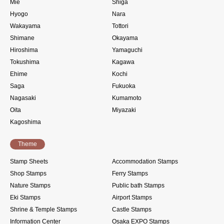
Mie
Shiga
Hyogo
Nara
Wakayama
Tottori
Shimane
Okayama
Hiroshima
Yamaguchi
Tokushima
Kagawa
Ehime
Kochi
Saga
Fukuoka
Nagasaki
Kumamoto
Oita
Miyazaki
Kagoshima
Theme
Stamp Sheets
Accommodation Stamps
Shop Stamps
Ferry Stamps
Nature Stamps
Public bath Stamps
Eki Stamps
Airport Stamps
Shrine & Temple Stamps
Castle Stamps
Information Center
Osaka EXPO Stamps