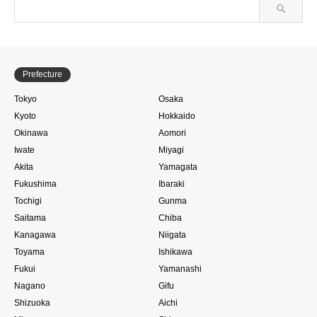
Prefecture
Tokyo
Osaka
Kyoto
Hokkaido
Okinawa
Aomori
Iwate
Miyagi
Akita
Yamagata
Fukushima
Ibaraki
Tochigi
Gunma
Saitama
Chiba
Kanagawa
Niigata
Toyama
Ishikawa
Fukui
Yamanashi
Nagano
Gifu
Shizuoka
Aichi