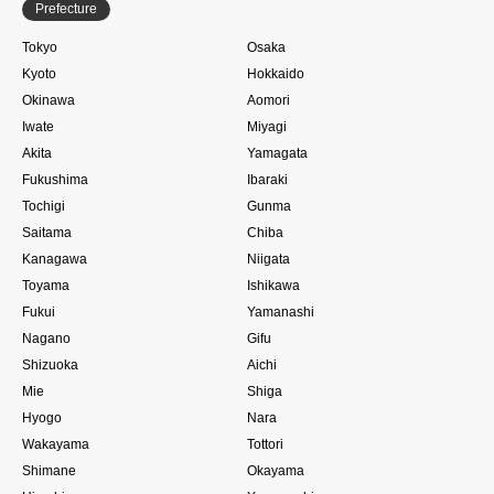
Prefecture
Tokyo
Osaka
Kyoto
Hokkaido
Okinawa
Aomori
Iwate
Miyagi
Akita
Yamagata
Fukushima
Ibaraki
Tochigi
Gunma
Saitama
Chiba
Kanagawa
Niigata
Toyama
Ishikawa
Fukui
Yamanashi
Nagano
Gifu
Shizuoka
Aichi
Mie
Shiga
Hyogo
Nara
Wakayama
Tottori
Shimane
Okayama