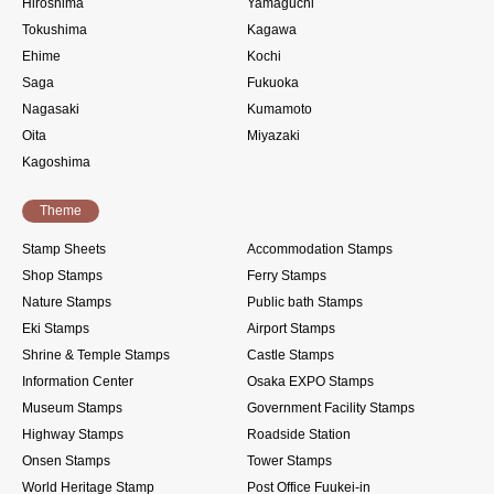
Hiroshima
Yamaguchi
Tokushima
Kagawa
Ehime
Kochi
Saga
Fukuoka
Nagasaki
Kumamoto
Oita
Miyazaki
Kagoshima
Theme
Stamp Sheets
Accommodation Stamps
Shop Stamps
Ferry Stamps
Nature Stamps
Public bath Stamps
Eki Stamps
Airport Stamps
Shrine & Temple Stamps
Castle Stamps
Information Center
Osaka EXPO Stamps
Museum Stamps
Government Facility Stamps
Highway Stamps
Roadside Station
Onsen Stamps
Tower Stamps
World Heritage Stamp
Post Office Fuukei-in