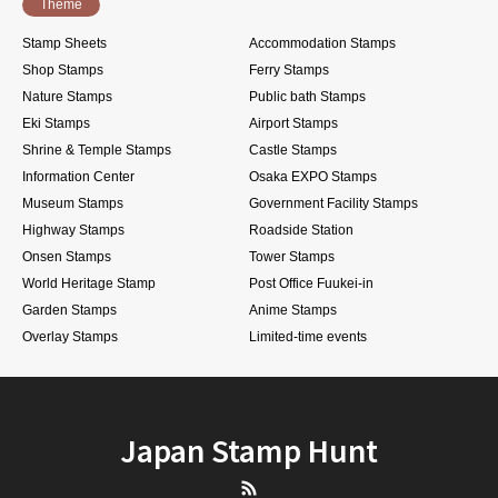
Theme
Stamp Sheets
Accommodation Stamps
Shop Stamps
Ferry Stamps
Nature Stamps
Public bath Stamps
Eki Stamps
Airport Stamps
Shrine & Temple Stamps
Castle Stamps
Information Center
Osaka EXPO Stamps
Museum Stamps
Government Facility Stamps
Highway Stamps
Roadside Station
Onsen Stamps
Tower Stamps
World Heritage Stamp
Post Office Fuukei-in
Garden Stamps
Anime Stamps
Overlay Stamps
Limited-time events
Japan Stamp Hunt
RSS