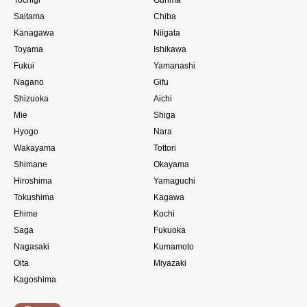
Saitama
Chiba
Kanagawa
Niigata
Toyama
Ishikawa
Fukui
Yamanashi
Nagano
Gifu
Shizuoka
Aichi
Mie
Shiga
Hyogo
Nara
Wakayama
Tottori
Shimane
Okayama
Hiroshima
Yamaguchi
Tokushima
Kagawa
Ehime
Kochi
Saga
Fukuoka
Nagasaki
Kumamoto
Oita
Miyazaki
Kagoshima