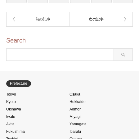
のスタンプ)
Search
Prefecture
Tokyo
Osaka
Kyoto
Hokkaido
Okinawa
Aomori
Iwate
Miyagi
Akita
Yamagata
Fukushima
Ibaraki
Tochigi
Gunma