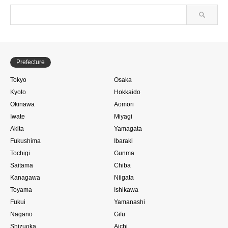
Prefecture
Tokyo
Osaka
Kyoto
Hokkaido
Okinawa
Aomori
Iwate
Miyagi
Akita
Yamagata
Fukushima
Ibaraki
Tochigi
Gunma
Saitama
Chiba
Kanagawa
Niigata
Toyama
Ishikawa
Fukui
Yamanashi
Nagano
Gifu
Shizuoka
Aichi