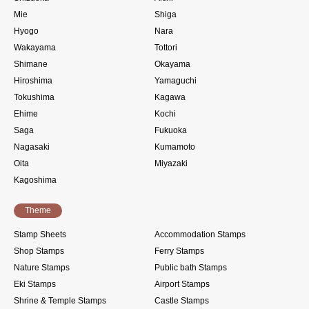
Mie
Shiga
Hyogo
Nara
Wakayama
Tottori
Shimane
Okayama
Hiroshima
Yamaguchi
Tokushima
Kagawa
Ehime
Kochi
Saga
Fukuoka
Nagasaki
Kumamoto
Oita
Miyazaki
Kagoshima
Theme
Stamp Sheets
Accommodation Stamps
Shop Stamps
Ferry Stamps
Nature Stamps
Public bath Stamps
Eki Stamps
Airport Stamps
Shrine & Temple Stamps
Castle Stamps