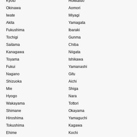
Kyoto
Hokkaido
Okinawa
Aomori
Iwate
Miyagi
Akita
Yamagata
Fukushima
Ibaraki
Tochigi
Gunma
Saitama
Chiba
Kanagawa
Niigata
Toyama
Ishikawa
Fukui
Yamanashi
Nagano
Gifu
Shizuoka
Aichi
Mie
Shiga
Hyogo
Nara
Wakayama
Tottori
Shimane
Okayama
Hiroshima
Yamaguchi
Tokushima
Kagawa
Ehime
Kochi