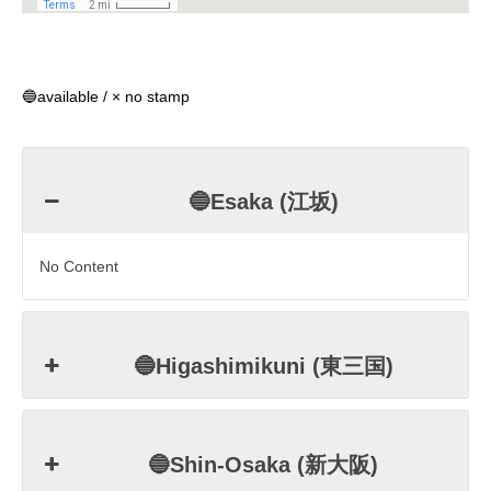
🔵available / × no stamp
🔵Esaka (江坂)
No Content
🔵Higashimikuni (東三国)
🔵Shin-Osaka (新大阪)