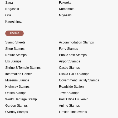
Saga
Fukuoka
Nagasaki
Kumamoto
Oita
Miyazaki
Kagoshima
Theme
Stamp Sheets
Accommodation Stamps
Shop Stamps
Ferry Stamps
Nature Stamps
Public bath Stamps
Eki Stamps
Airport Stamps
Shrine & Temple Stamps
Castle Stamps
Information Center
Osaka EXPO Stamps
Museum Stamps
Government Facility Stamps
Highway Stamps
Roadside Station
Onsen Stamps
Tower Stamps
World Heritage Stamp
Post Office Fuukei-in
Garden Stamps
Anime Stamps
Overlay Stamps
Limited-time events