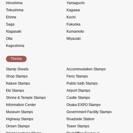
Hiroshima
Yamaguchi
Tokushima
Kagawa
Ehime
Kochi
Saga
Fukuoka
Nagasaki
Kumamoto
Oita
Miyazaki
Kagoshima
Theme
Stamp Sheets
Accommodation Stamps
Shop Stamps
Ferry Stamps
Nature Stamps
Public bath Stamps
Eki Stamps
Airport Stamps
Shrine & Temple Stamps
Castle Stamps
Information Center
Osaka EXPO Stamps
Museum Stamps
Government Facility Stamps
Highway Stamps
Roadside Station
Onsen Stamps
Tower Stamps