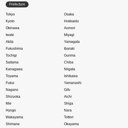
Prefecture
Tokyo
Osaka
Kyoto
Hokkaido
Okinawa
Aomori
Iwate
Miyagi
Akita
Yamagata
Fukushima
Ibaraki
Tochigi
Gunma
Saitama
Chiba
Kanagawa
Niigata
Toyama
Ishikawa
Fukui
Yamanashi
Nagano
Gifu
Shizuoka
Aichi
Mie
Shiga
Hyogo
Nara
Wakayama
Tottori
Shimane
Okayama