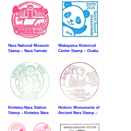
Nara National Museum
Wakayama Historical
Stamp – Nara-Yamato
Center Stamp – Osaka
Junrei Stamp Rally (奈
EXPO 2025 (大阪万博サ
良国立博物館のスタンプ)
テライト会場・わかやま
歴史館のスタンプ)
Kintetsu-Nara Station
Historic Monuments of
Stamp – Kintetsu Nara
Ancient Nara Stamp –
Line (近鉄奈良線・近鉄
Japan’s World Cultural
奈良駅のスタンプ)
Heritage (世界文化遺産・
古都奈良の文化財のスタ