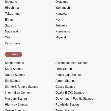
Shimane
Okayama
Hiroshima
Yamaguchi
Tokushima
Kagawa
Ehime
Kochi
Saga
Fukuoka
Nagasaki
Kumamoto
Oita
Miyazaki
Kagoshima
Theme
Stamp Sheets
Accommodation Stamps
Shop Stamps
Ferry Stamps
Nature Stamps
Public bath Stamps
Eki Stamps
Airport Stamps
Shrine & Temple Stamps
Castle Stamps
Information Center
Osaka EXPO Stamps
Museum Stamps
Government Facility Stamps
Highway Stamps
Roadside Station
Onsen Stamps
Tower Stamps