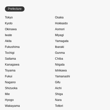
Prefecture
Tokyo
Osaka
Kyoto
Hokkaido
Okinawa
Aomori
Iwate
Miyagi
Akita
Yamagata
Fukushima
Ibaraki
Tochigi
Gunma
Saitama
Chiba
Kanagawa
Niigata
Toyama
Ishikawa
Fukui
Yamanashi
Nagano
Gifu
Shizuoka
Aichi
Mie
Shiga
Hyogo
Nara
Wakayama
Tottori