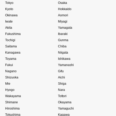
Tokyo
Osaka
Kyoto
Hokkaido
Okinawa
Aomori
Iwate
Miyagi
Akita
Yamagata
Fukushima
Ibaraki
Tochigi
Gunma
Saitama
Chiba
Kanagawa
Niigata
Toyama
Ishikawa
Fukui
Yamanashi
Nagano
Gifu
Shizuoka
Aichi
Mie
Shiga
Hyogo
Nara
Wakayama
Tottori
Shimane
Okayama
Hiroshima
Yamaguchi
Tokushima
Kagawa