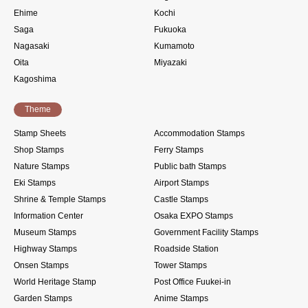
Ehime
Kochi
Saga
Fukuoka
Nagasaki
Kumamoto
Oita
Miyazaki
Kagoshima
Theme
Stamp Sheets
Accommodation Stamps
Shop Stamps
Ferry Stamps
Nature Stamps
Public bath Stamps
Eki Stamps
Airport Stamps
Shrine & Temple Stamps
Castle Stamps
Information Center
Osaka EXPO Stamps
Museum Stamps
Government Facility Stamps
Highway Stamps
Roadside Station
Onsen Stamps
Tower Stamps
World Heritage Stamp
Post Office Fuukei-in
Garden Stamps
Anime Stamps