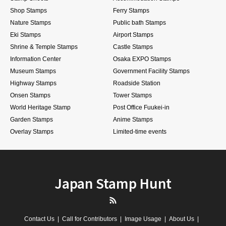
Shop Stamps
Ferry Stamps
Nature Stamps
Public bath Stamps
Eki Stamps
Airport Stamps
Shrine & Temple Stamps
Castle Stamps
Information Center
Osaka EXPO Stamps
Museum Stamps
Government Facility Stamps
Highway Stamps
Roadside Station
Onsen Stamps
Tower Stamps
World Heritage Stamp
Post Office Fuukei-in
Garden Stamps
Anime Stamps
Overlay Stamps
Limited-time events
Japan Stamp Hunt
RSS
Contact Us
Call for Contributors
Image Usage
About Us