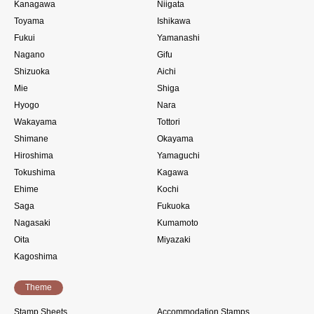
Kanagawa
Niigata
Toyama
Ishikawa
Fukui
Yamanashi
Nagano
Gifu
Shizuoka
Aichi
Mie
Shiga
Hyogo
Nara
Wakayama
Tottori
Shimane
Okayama
Hiroshima
Yamaguchi
Tokushima
Kagawa
Ehime
Kochi
Saga
Fukuoka
Nagasaki
Kumamoto
Oita
Miyazaki
Kagoshima
Theme
Stamp Sheets
Accommodation Stamps