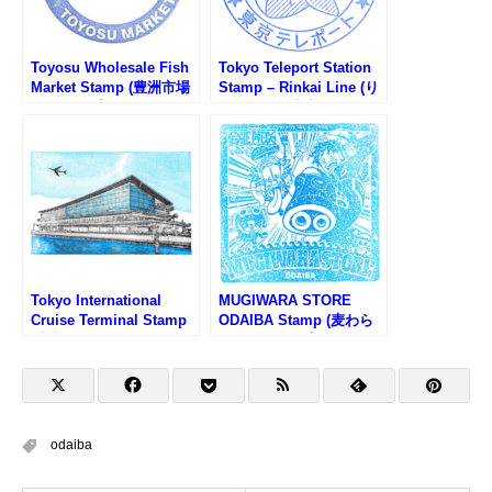
Toyosu Wholesale Fish
Tokyo Teleport Station
Market Stamp (豊洲市場
Stamp – Rinkai Line (り
のスタンプ)
んかい線・東京テレポー
ト駅のスタンプ)
Tokyo International
MUGIWARA STORE
Cruise Terminal Stamp
ODAIBA Stamp (麦わら
(東京国際クルーズターミ
ストアお台場店のスタン
ナルのスタンプ)
プ)
odaiba