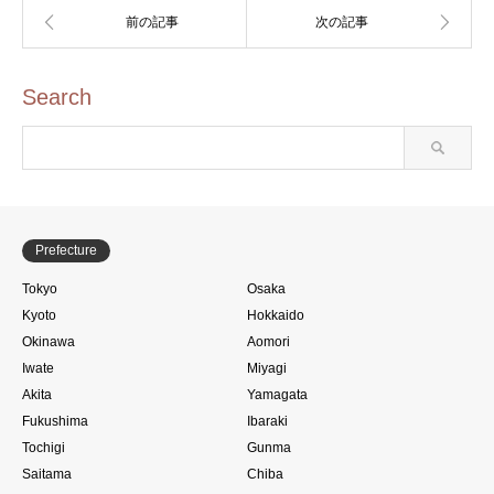
Search
Prefecture
Tokyo
Osaka
Kyoto
Hokkaido
Okinawa
Aomori
Iwate
Miyagi
Akita
Yamagata
Fukushima
Ibaraki
Tochigi
Gunma
Saitama
Chiba