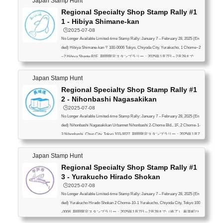
Japan Stamp Hunt
Regional Specialty Shop Stamp Rally #1
1 - Hibiya Shimane-kan
🕒️2025-07-08
No Longer Available Limited-time Stamp Rally: January 7 – February 28, 2025 (En
ded) Hibiya Shimane-kan 〒100-0006 Tokyo, Chiyoda City, Yurakucho, 1 Chome−2
−2 Hibiya Shante B1F 期間限定スタンプラリー：2025年1月7日～2月28まで
（終了） 日比谷しまね館 〒100-0006 東京都千代田区有楽町１丁目２−２ 日比
谷シャンテ B1F
Japan Stamp Hunt
Regional Specialty Shop Stamp Rally #1
2 - Nihonbashi Nagasakikan
🕒️2025-07-08
No Longer Available Limited-time Stamp Rally: January 7 – February 28, 2025 (En
ded) Nihonbashi Nagasakikan Urbannet Nihonbashi 2-Chome Bld., 1F, 2 Chome-1-
3 Nihonbashi, Chuo City, Tokyo 103-0027 期間限定スタンプラリー：2025年1月7
日～2月28まで（終了） 日本橋 長崎館 〒103-0027 東京都中央区日本橋２丁目
１−３ アーバンネット日本橋二丁目ビル １階
Japan Stamp Hunt
Regional Specialty Shop Stamp Rally #1
3 - Yurakucho Hirado Shokan
🕒️2025-07-08
No Longer Available Limited-time Stamp Rally: January 7 – February 28, 2025 (En
ded) Yurakucho Hirado Shokan 2 Chome-10-1 Yurakucho, Chiyoda City, Tokyo 100
-0006 期間限定スタンプラリー：2025年1月7日～2月28まで（終了） 有楽町ひ
らど商館 〒100-0006 東京都千代田区有楽町２丁目１０−１