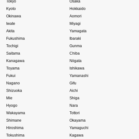
Tokyo
Osaka
Kyoto
Hokkaido
Okinawa
Aomori
Iwate
Miyagi
Akita
Yamagata
Fukushima
Ibaraki
Tochigi
Gunma
Saitama
Chiba
Kanagawa
Niigata
Toyama
Ishikawa
Fukui
Yamanashi
Nagano
Gifu
Shizuoka
Aichi
Mie
Shiga
Hyogo
Nara
Wakayama
Tottori
Shimane
Okayama
Hiroshima
Yamaguchi
Tokushima
Kagawa