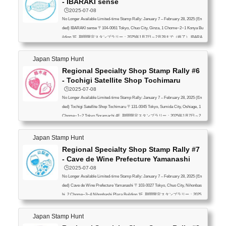
- IBARAKI sense
🕒️2025-07-08
No Longer Available Limited-time Stamp Rally: January 7 – February 28, 2025 (En
ded) IBARAKI sense 〒104-0061 Tokyo, Chuo City, Ginza, 1 Chome−2−1 Konya Bu
ilding 1F 期間限定スタンプラリー：2025年1月7日～2月28まで（終了） IBARA
KI sense 〒104-0061 東京都中央区銀座１丁目２−１ 紺屋ビル 1階
Japan Stamp Hunt
Regional Specialty Shop Stamp Rally #6
- Tochigi Satellite Shop Tochimaru
🕒️2025-07-08
No Longer Available Limited-time Stamp Rally: January 7 – February 28, 2025 (En
ded) Tochigi Satellite Shop Tochimaru 〒131-0045 Tokyo, Sumida City, Oshiage, 1
Chome−1−2 Tokyo Soramachi 4F 期間限定スタンプラリー：2025年1月7日～2
月28まで（終了） 栃木県アンテナショップとちまるショップ 〒131-0045 東京
都墨田区押上１丁目１−２ 東京ソラマチ 4F
Japan Stamp Hunt
Regional Specialty Shop Stamp Rally #7
- Cave de Wine Prefecture Yamanashi
🕒️2025-07-08
No Longer Available Limited-time Stamp Rally: January 7 – February 28, 2025 (En
ded) Cave de Wine Prefecture Yamanashi 〒103-0027 Tokyo, Chuo City, Nihonbas
hi, 2 Chome−3−4 Nihonbashi Plaza Building 1F 期間限定スタンプラリー：2025
年1月7日～2月28まで（終了） Cave de ワイン県やまなし 〒103-0027 東京都中
央区日本橋２丁目３−４ 日本橋プラザビル １F
Japan Stamp Hunt