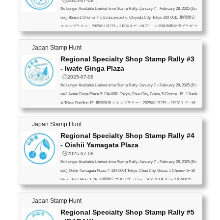
🕒️2025-07-08
No Longer Available Limited-time Stamp Rally: January 7 – February 28, 2025 (En
ded) 8base 1 Chome-7-1 Uchisaiwaicho, Chiyoda City, Tokyo 100-0011 期間限定
スタンプラリー：2025年1月7日～2月28まで（終了） 八戸都市圏交流プラザ エ
イトベース 日比谷OKUROJI 〒100-0011 東京都千代田区内幸町１丁目７−１
Japan Stamp Hunt
Regional Specialty Shop Stamp Rally #3
- Iwate Ginga Plaza
🕒️2025-07-08
No Longer Available Limited-time Stamp Rally: January 7 – February 28, 2025 (En
ded) Iwate Ginga Plaza 〒104-0061 Tokyo, Chuo City, Ginza, 5 Chome−15−1 Nank
ai Tokyo Building 1F 期間限定スタンプラリー：2025年1月7日～2月28まで（終
了） いわて銀河プラザ 〒104-0061 東京都中央区銀座５丁目１５−１ 南海東京
ビルディング 1階
Japan Stamp Hunt
Regional Specialty Shop Stamp Rally #4
- Oishii Yamagata Plaza
🕒️2025-07-08
No Longer Available Limited-time Stamp Rally: January 7 – February 28, 2025 (En
ded) Oishii Yamagata Plaza 〒104-0061 Tokyo, Chuo City, Ginza, 1 Chome−5−10
Ginza 1st.5 Bldg, 1-2F 期間限定スタンプラリー：2025年1月7日～2月28まで
（終了） おいしい山形プラザ 〒104-0061 東京都中央区銀座１丁目５−１０ 銀
座ファーストファイブビル 1-2階
Japan Stamp Hunt
Regional Specialty Shop Stamp Rally #5