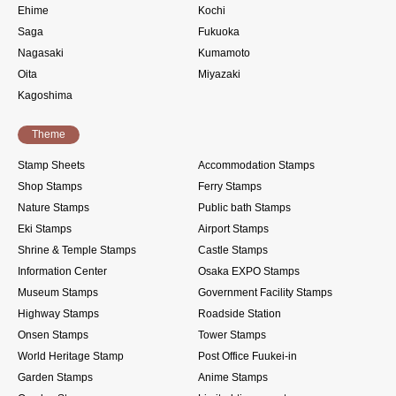
Ehime
Kochi
Saga
Fukuoka
Nagasaki
Kumamoto
Oita
Miyazaki
Kagoshima
Theme
Stamp Sheets
Accommodation Stamps
Shop Stamps
Ferry Stamps
Nature Stamps
Public bath Stamps
Eki Stamps
Airport Stamps
Shrine & Temple Stamps
Castle Stamps
Information Center
Osaka EXPO Stamps
Museum Stamps
Government Facility Stamps
Highway Stamps
Roadside Station
Onsen Stamps
Tower Stamps
World Heritage Stamp
Post Office Fuukei-in
Garden Stamps
Anime Stamps