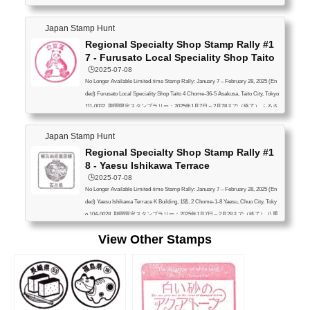
～2月28まで（終了） 銀座わしたショップ本店 〒100-0006 東京都千代田区有
楽町２丁目１０−１ 東京交通会館 １階
Japan Stamp Hunt
Regional Specialty Shop Stamp Rally #1
7 - Furusato Local Speciality Shop Taito
🕒️2025-07-08
No Longer Available Limited-time Stamp Rally: January 7 – February 28, 2025 (En
ded) Furusato Local Speciality Shop Taito 4 Chome-36-5 Asakusa, Taito City, Tokyo
111-0032 期間限定スタンプラリー：2025年1月7日～2月28まで（終了） ふるさ
と交流ショップ台東 〒111-0032 東京都台東区浅草４丁目３６−５
Japan Stamp Hunt
Regional Specialty Shop Stamp Rally #1
8 - Yaesu Ishikawa Terrace
🕒️2025-07-08
No Longer Available Limited-time Stamp Rally: January 7 – February 28, 2025 (En
ded) Yaesu Ishikawa Terrace K Building, 1階, 2 Chome-1-8 Yaesu, Chuo City, Toky
o 104-0028 期間限定スタンプラリー：2025年1月7日～2月28まで（終了） 八重
洲いしかわテラス 〒104-0028 東京都中央区八重洲２丁目１−８ Kビル 1階
View Other Stamps