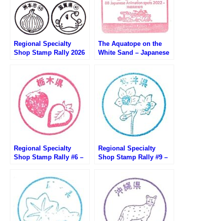
Regional Specialty
The Aquatope on the
Shop Stamp Rally 2026
White Sand – Japanese
(アンテナショップスタン
Anime 88-Spots (白い砂
プラリー2026)
のアクアトープ・日本の
アニメ聖地88)
Regional Specialty
Regional Specialty
Shop Stamp Rally #6 –
Shop Stamp Rally #9 –
Tochigi Satellite Shop
Fukui Antenna Shop
Tochimaru
291 Ginza