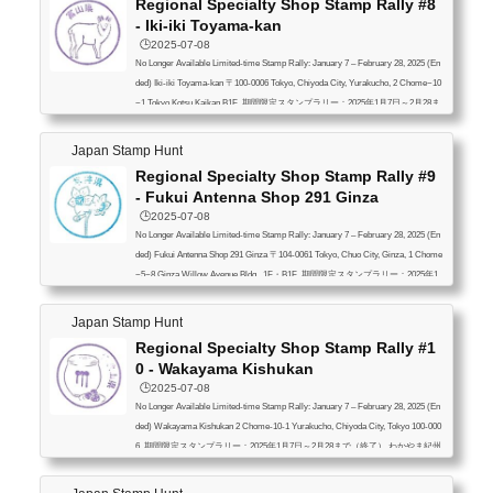
Regional Specialty Shop Stamp Rally #8
- Iki-iki Toyama-kan
🕒️2025-07-08
No Longer Available Limited-time Stamp Rally: January 7 – February 28, 2025 (En
ded) Iki-iki Toyama-kan 〒100-0006 Tokyo, Chiyoda City, Yurakucho, 2 Chome−10
−1 Tokyo Kotsu Kaikan B1F 期間限定スタンプラリー：2025年1月7日～2月28ま
で（終了） いきいき富山館 〒100-0006 東京都千代田区有楽町２丁目１０−１
東京交通会館 B1F
Japan Stamp Hunt
Regional Specialty Shop Stamp Rally #9
- Fukui Antenna Shop 291 Ginza
🕒️2025-07-08
No Longer Available Limited-time Stamp Rally: January 7 – February 28, 2025 (En
ded) Fukui Antenna Shop 291 Ginza 〒104-0061 Tokyo, Chuo City, Ginza, 1 Chome
−5−8 Ginza Willow Avenue Bldg., 1F・B1F 期間限定スタンプラリー：2025年1
月7日～2月28まで（終了） ふくい食の國291 〒104-0061 東京都中央区銀座１
丁目５−８ ギンザウィローアヴェニュービル 1階・地下1階
Japan Stamp Hunt
Regional Specialty Shop Stamp Rally #1
0 - Wakayama Kishukan
🕒️2025-07-08
No Longer Available Limited-time Stamp Rally: January 7 – February 28, 2025 (En
ded) Wakayama Kishukan 2 Chome-10-1 Yurakucho, Chiyoda City, Tokyo 100-000
6 期間限定スタンプラリー：2025年1月7日～2月28まで（終了） わかやま紀州
館 〒100-0006 東京都千代田区有楽町２丁目１０−１