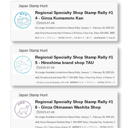
Japan Stamp Hunt
Regional Specialty Shop Stamp Rally #1
4 - Ginza Kumamoto Kan
🕒️2025-07-08
No Longer Available Limited-time Stamp Rally: January 7 – February 28, 2025 (En
ded) Ginza Kumamoto Kan 5 Chome-3-16 Ginza, Chuo City, Tokyo 104-0061 期間
限定スタンプラリー：2025年1月7日～2月28まで（終了） 銀座熊本館 〒104-00
61 東京都中央区銀座５丁目３−１６
Japan Stamp Hunt
Regional Specialty Shop Stamp Rally #1
5 - Hiroshima brand shop TAU
🕒️2025-07-08
No Longer Available Limited-time Stamp Rally: January 7 – February 28, 2025 (En
ded) Hiroshima brand shop TAU 〒104-0061 Tokyo, Chuo City, Ginza, 1 Chome−6
−10 Ginza Ueichi Building, B1〜3F 期間限定スタンプラリー：2025年1月7日～2
月28まで（終了） ひろしまブランドショップTAU 〒104-0061 東京都中央区銀
座１丁目６−１０ 銀座上一ビルディング B1〜3F
Japan Stamp Hunt
Regional Specialty Shop Stamp Rally #1
6 - Ginza Okinawan Washita Shop
🕒️2025-07-08
No Longer Available Limited-time Stamp Rally: January 7 – February 28, 2025 (En
ded) Ginza Okinawan Washita Shop 〒100-0006 Tokyo, Chiyoda City, Yurakucho, 2
Chome−10−1 Tokyo Kotsu Kaikan 1F 期間限定スタンプラリー：2025年1月7日