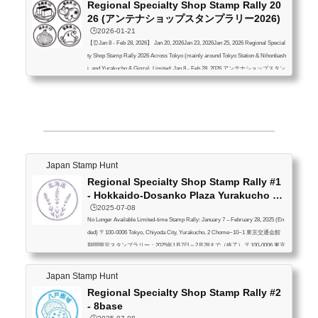
Regional Specialty Shop Stamp Rally 20
26 (アンテナショップスタンプラリー2026)
🕒️2026-01-21
【⏰Jan 8 - Feb 28, 2026】 Jan 20, 2026Jan 23, 2026Jan 25, 2026 Regional Special
ty Shop Stamp Rally 2026 Across Tokyo (mainly around Tokyo Station & Nihonbash
i, and Yurakucho & Ginza). Limited: Jan 8 - Feb 28, 2026 アンテナショップスタン
プラリー2026 東京都内全域（主なエリアは東京駅・日本橋周辺、有楽町・銀
座周辺） 2026年1月8日～2月28日まで 今回は第2弾。第1弾は下記（終了）
Japan Stamp Hunt
Regional Specialty Shop Stamp Rally #1
- Hokkaido-Dosanko Plaza Yurakucho St
ore
🕒️2025-07-08
No Longer Available Limited-time Stamp Rally: January 7 – February 28, 2025 (En
ded) 〒100-0006 Tokyo, Chiyoda City, Yurakucho, 2 Chome−10−1 東京交通会館
期間限定スタンプラリー：2025年1月7日～2月28まで（終了） 〒100-0006 東京
都千代田区有楽町２丁目１０−１ 東京交通会館
Japan Stamp Hunt
Regional Specialty Shop Stamp Rally #2
- 8base