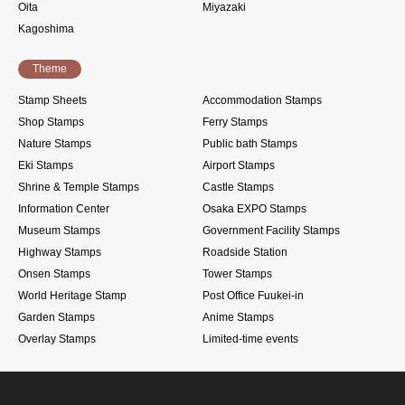
Oita
Miyazaki
Kagoshima
Theme
Stamp Sheets
Accommodation Stamps
Shop Stamps
Ferry Stamps
Nature Stamps
Public bath Stamps
Eki Stamps
Airport Stamps
Shrine & Temple Stamps
Castle Stamps
Information Center
Osaka EXPO Stamps
Museum Stamps
Government Facility Stamps
Highway Stamps
Roadside Station
Onsen Stamps
Tower Stamps
World Heritage Stamp
Post Office Fuukei-in
Garden Stamps
Anime Stamps
Overlay Stamps
Limited-time events