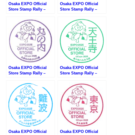
Osaka EXPO Official
Osaka EXPO Official
Store Stamp Rally –
Store Stamp Rally –
Daimaru Umeda Store
Ekimaru à la mode JR
(大阪万博オフィシャルス
Osaka Station Central
トアスタンプラリー・大
Gate Store (大阪万博オ
丸梅田店)
フィシャルストアスタン
プラリー・エキマルアラ
モードJR大阪駅中央口店)
Osaka EXPO Official
Osaka EXPO Official
Store Stamp Rally –
Store Stamp Rally –
Maruzen Marunouchi
Abeno Harukas Store
OAZO Store (大阪万博オ
(大阪万博オフィシャルス
フィシャルストアスタン
トアスタンプラリー・あ
プラリー・丸善丸の内オ
べのハルカス店)
アゾ店)
Osaka EXPO Official
Osaka EXPO Official