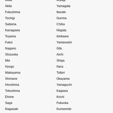
Akita
Yamagata
Fukushima
Ibaraki
Tochigi
Gunma
Saitama
Chiba
Kanagawa
Niigata
Toyama
Ishikawa
Fukui
Yamanashi
Nagano
Gifu
Shizuoka
Aichi
Mie
Shiga
Hyogo
Nara
Wakayama
Tottori
Shimane
Okayama
Hiroshima
Yamaguchi
Tokushima
Kagawa
Ehime
Kochi
Saga
Fukuoka
Nagasaki
Kumamoto