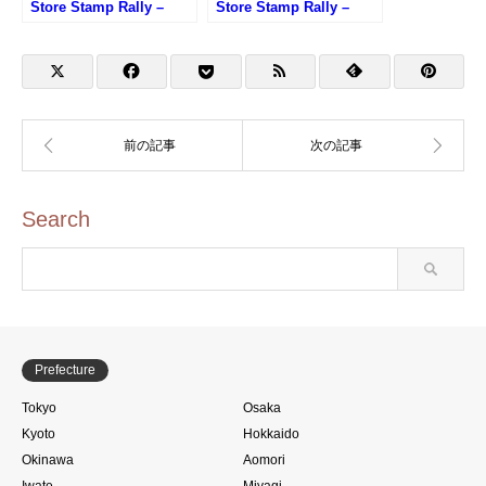
Store Stamp Rally –
Store Stamp Rally –
JUNKDO Namba Store
Daimaru Tokyo Store
(大阪万博オフィシャルス
(大阪万博オフィシャルス
トアスタンプラリー・ジ
トアスタンプラリー・大
ュンク堂難波店)
丸東京店)
Search
Prefecture
Tokyo
Osaka
Kyoto
Hokkaido
Okinawa
Aomori
Iwate
Miyagi