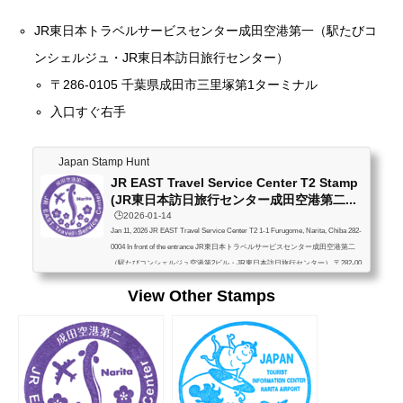
JR東日本トラベルサービスセンター成田空港第一（駅たびコ
ンシェルジュ・JR東日本訪日旅行センター）
〒286-0105 千葉県成田市三里塚第1ターミナル
入口すぐ右手
Japan Stamp Hunt
JR EAST Travel Service Center T2 Stamp
(JR東日本訪日旅行センター成田空港第二...
🕒️2026-01-14
Jan 11, 2026 JR EAST Travel Service Center T2 1-1 Furugome, Narita, Chiba 282-
0004 In front of the entrance JR東日本トラベルサービスセンター成田空港第二
（駅たびコンシェルジュ空港第2ビル・JR東日本訪日旅行センター） 〒282-00
04 千葉県成田市古込１−１ 入口前
View Other Stamps