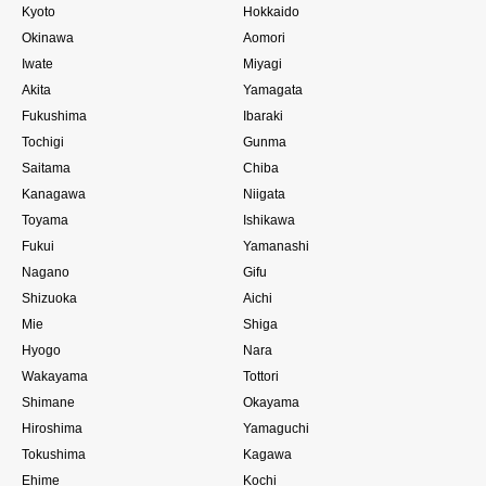
Kyoto
Hokkaido
Okinawa
Aomori
Iwate
Miyagi
Akita
Yamagata
Fukushima
Ibaraki
Tochigi
Gunma
Saitama
Chiba
Kanagawa
Niigata
Toyama
Ishikawa
Fukui
Yamanashi
Nagano
Gifu
Shizuoka
Aichi
Mie
Shiga
Hyogo
Nara
Wakayama
Tottori
Shimane
Okayama
Hiroshima
Yamaguchi
Tokushima
Kagawa
Ehime
Kochi