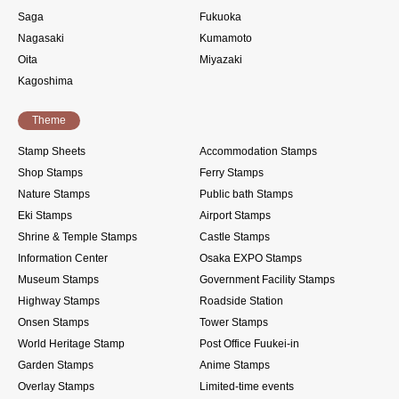
Saga
Fukuoka
Nagasaki
Kumamoto
Oita
Miyazaki
Kagoshima
Theme
Stamp Sheets
Accommodation Stamps
Shop Stamps
Ferry Stamps
Nature Stamps
Public bath Stamps
Eki Stamps
Airport Stamps
Shrine & Temple Stamps
Castle Stamps
Information Center
Osaka EXPO Stamps
Museum Stamps
Government Facility Stamps
Highway Stamps
Roadside Station
Onsen Stamps
Tower Stamps
World Heritage Stamp
Post Office Fuukei-in
Garden Stamps
Anime Stamps
Overlay Stamps
Limited-time events