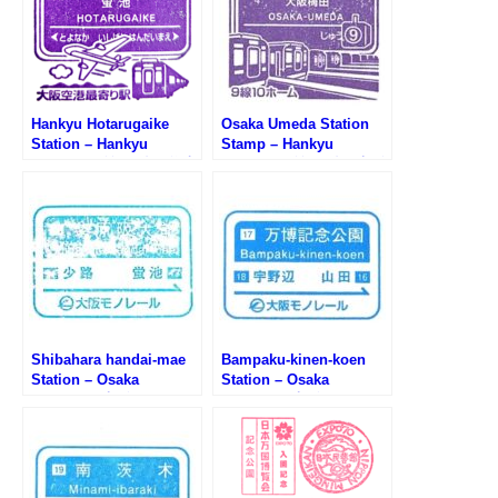
Hankyu Hotarugaike
Osaka Umeda Station
Station – Hankyu
Stamp – Hankyu
Railway (阪急電鉄・蛍池
Railway (阪急電鉄・大阪
駅のスタンプ)
梅田駅のスタンプ）
Shibahara handai-mae
Bampaku-kinen-koen
Station – Osaka
Station – Osaka
Monorail (大阪モノレー
Monorail (大阪モノレー
ル・柴原阪大前駅のスタ
ル・万博記念公園駅のス
ンプ)
タンプ)