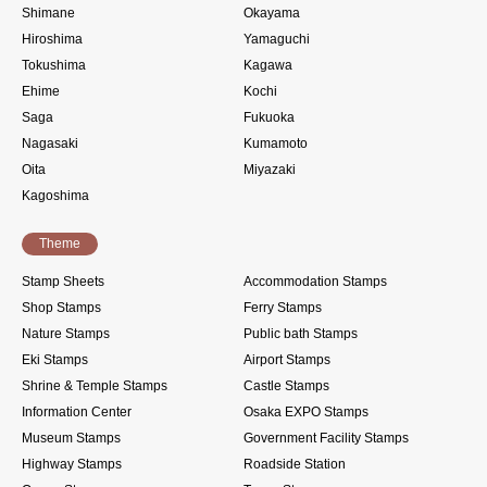
Shimane
Okayama
Hiroshima
Yamaguchi
Tokushima
Kagawa
Ehime
Kochi
Saga
Fukuoka
Nagasaki
Kumamoto
Oita
Miyazaki
Kagoshima
Theme
Stamp Sheets
Accommodation Stamps
Shop Stamps
Ferry Stamps
Nature Stamps
Public bath Stamps
Eki Stamps
Airport Stamps
Shrine & Temple Stamps
Castle Stamps
Information Center
Osaka EXPO Stamps
Museum Stamps
Government Facility Stamps
Highway Stamps
Roadside Station