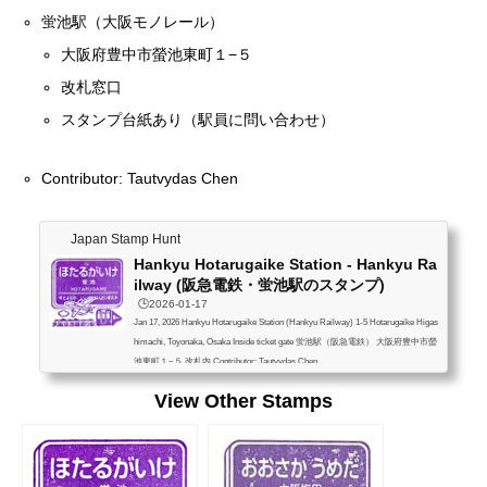
蛍池駅（大阪モノレール）
大阪府豊中市螢池東町１−５
改札窓口
スタンプ台紙あり（駅員に問い合わせ）
Contributor: Tautvydas Chen
Japan Stamp Hunt
Hankyu Hotarugaike Station - Hankyu Ra
ilway (阪急電鉄・蛍池駅のスタンプ)
🕒️2026-01-17
Jan 17, 2026 Hankyu Hotarugaike Station (Hankyu Railway) 1-5 Hotarugaike Higas
himachi, Toyonaka, Osaka Inside ticket gate 蛍池駅（阪急電鉄） 大阪府豊中市螢
池東町１−５ 改札内 Contributor: Tautvydas Chen
View Other Stamps