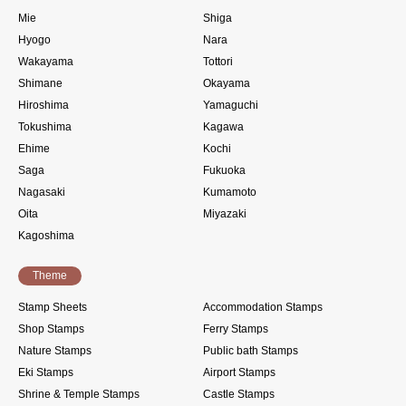
Mie
Shiga
Hyogo
Nara
Wakayama
Tottori
Shimane
Okayama
Hiroshima
Yamaguchi
Tokushima
Kagawa
Ehime
Kochi
Saga
Fukuoka
Nagasaki
Kumamoto
Oita
Miyazaki
Kagoshima
Theme
Stamp Sheets
Accommodation Stamps
Shop Stamps
Ferry Stamps
Nature Stamps
Public bath Stamps
Eki Stamps
Airport Stamps
Shrine & Temple Stamps
Castle Stamps