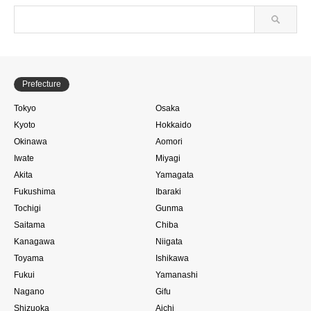
Prefecture
Tokyo
Osaka
Kyoto
Hokkaido
Okinawa
Aomori
Iwate
Miyagi
Akita
Yamagata
Fukushima
Ibaraki
Tochigi
Gunma
Saitama
Chiba
Kanagawa
Niigata
Toyama
Ishikawa
Fukui
Yamanashi
Nagano
Gifu
Shizuoka
Aichi